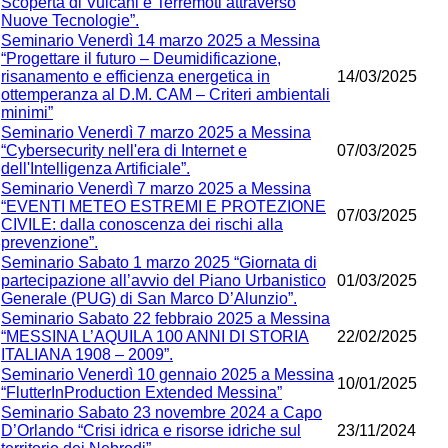
Scoperta di Vulcani e Terremoti attraverso
Nuove Tecnologie”.
Seminario Venerdì 14 marzo 2025 a Messina
“Progettare il futuro – Deumidificazione,
risanamento e efficienza energetica in
14/03/2025
ottemperanza al D.M. CAM – Criteri ambientali
minimi”
Seminario Venerdì 7 marzo 2025 a Messina
“Cybersecurity nell'era di Internet e
07/03/2025
dell'Intelligenza Artificiale”.
Seminario Venerdì 7 marzo 2025 a Messina
“EVENTI METEO ESTREMI E PROTEZIONE
07/03/2025
CIVILE: dalla conoscenza dei rischi alla
prevenzione”.
Seminario Sabato 1 marzo 2025 “Giornata di
partecipazione all’avvio del Piano Urbanistico
01/03/2025
Generale (PUG) di San Marco D’Alunzio”.
Seminario Sabato 22 febbraio 2025 a Messina
“MESSINA L’AQUILA 100 ANNI DI STORIA
22/02/2025
ITALIANA 1908 – 2009”.
Seminario Venerdì 10 gennaio 2025 a Messina
10/01/2025
“FlutterInProduction Extended Messina”
Seminario Sabato 23 novembre 2024 a Capo
D’Orlando “Crisi idrica e risorse idriche sul
23/11/2024