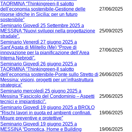
TAORMINA “Thinkingreen-Il salotto
dell’economia sostenibile-Gestione delle
27/06/2025
risorse idriche in Sicilia: per un futuro
sostenibile”
Seminario Giovedì 25 Settembre 2025 a
MESSINA “Nuovi sviluppi nella progettazione
25/09/2025
stradale”.
Seminario Venerdì 27 giugno 2025 a
Sant’Agata di Militello (Me) “Prove di
27/06/2025
innovazione per la pianificazione dell’Area
Interna Nebrodi”.
Seminario Giovedì 26 giugno 2025 a
TAORMINA “Thinkingreen-Il salotto
dell’economia sostenibile-Ponte sullo Stretto di
26/06/2025
Messina: visioni, progetti per un’infrastruttura
strategica”
Seminario mercoledì 25 giugno 2025 a
Messina “Fascicolo del Condominio – Aspetti
25/06/2025
tecnici e impiantistici”.
Seminario Giovedì 19 giugno 2025 a BROLO
“Rischi lavori in quota ed ambienti confinati.
19/06/2025
Misure preventive e protettive”
Seminario Giovedì 19 giugno 2025 a
MESSINA “Domotica, Home e Building
19/06/2025