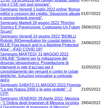
15,00 “La sicurezza nei cantieri stradali: quello
05/072022
che il CSE non può ignorare”.
Seminario Venerdì 1 luglio 2022 online “Bonus
edilizi e cessioni del credito. Situazione attuale
01/07/2022
e provvedimenti previsti”.
Seminario Martedì 28 giugno 2022 “Rischio
Sismico E Prevenzione: Costruiamo Un Futuro
28/06/2022
Sicuro”
Seminario Venerdì 24 giugno 2022 “BIOBLU
Robotic BIOremediation for coastal debris in
24/06/2022
BLUE Flag beach and in a Maritime Protected
Area” - (FAD COVID 19)”
Seminario MARTEDI’ 31 MAGGIO 2022
ONLINE “Sistemi per la mitigazione del
dissesto idrogeologico. Progettazione di
interventi in rete d’acciaio per il
31/05/2022
consolidamento dei versanti e contro le colate
detritiche. Soluzioni innovative a contrasto
dell'e
Seminario SABATO 21 MAGGIO 2022 Floresta
“La rete Natura 2000 e le aree protette” - 2
21/05/2022
CFP.
Seminario VENERDI’ 29 Aprile 2022, Messina
- “L’Ordine degli Ingegneri di Messina incontra
29/04/2022
il Dipartimento di Ingegneria di Messina”