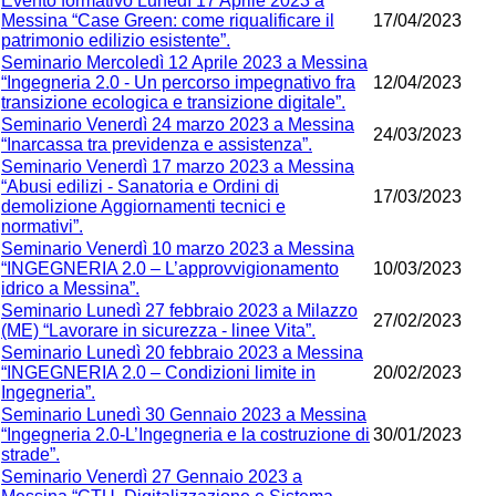
Evento formativo Lunedì 17 Aprile 2023 a
Messina “Case Green: come riqualificare il
17/04/2023
patrimonio edilizio esistente”.
Seminario Mercoledì 12 Aprile 2023 a Messina
“Ingegneria 2.0 - Un percorso impegnativo fra
12/04/2023
transizione ecologica e transizione digitale”.
Seminario Venerdì 24 marzo 2023 a Messina
24/03/2023
“Inarcassa tra previdenza e assistenza”.
Seminario Venerdì 17 marzo 2023 a Messina
“Abusi edilizi - Sanatoria e Ordini di
17/03/2023
demolizione Aggiornamenti tecnici e
normativi”.
Seminario Venerdì 10 marzo 2023 a Messina
“INGEGNERIA 2.0 – L’approvvigionamento
10/03/2023
idrico a Messina”.
Seminario Lunedì 27 febbraio 2023 a Milazzo
27/02/2023
(ME) “Lavorare in sicurezza - linee Vita”.
Seminario Lunedì 20 febbraio 2023 a Messina
“INGEGNERIA 2.0 – Condizioni limite in
20/02/2023
Ingegneria”.
Seminario Lunedì 30 Gennaio 2023 a Messina
“Ingegneria 2.0-L’Ingegneria e la costruzione di
30/01/2023
strade”.
Seminario Venerdì 27 Gennaio 2023 a