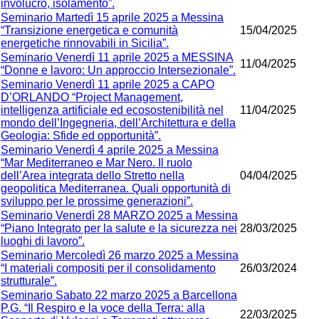
involucro, isolamento”.
Seminario Martedì 15 aprile 2025 a Messina
“Transizione energetica e comunità
15/04/2025
energetiche rinnovabili in Sicilia”.
Seminario Venerdì 11 aprile 2025 a MESSINA
11/04/2025
“Donne e lavoro: Un approccio Intersezionale”.
Seminario Venerdì 11 aprile 2025 a CAPO
D’ORLANDO “Project Management,
intelligenza artificiale ed ecosostenibilità nel
11/04/2025
mondo dell’Ingegneria, dell’Architettura e della
Geologia: Sfide ed opportunità”.
Seminario Venerdì 4 aprile 2025 a Messina
“Mar Mediterraneo e Mar Nero. Il ruolo
dell’Area integrata dello Stretto nella
04/04/2025
geopolitica Mediterranea. Quali opportunità di
sviluppo per le prossime generazioni”.
Seminario Venerdì 28 MARZO 2025 a Messina
“Piano Integrato per la salute e la sicurezza nei
28/03/2025
luoghi di lavoro”.
Seminario Mercoledì 26 marzo 2025 a Messina
“I materiali compositi per il consolidamento
26/03/2024
strutturale”.
Seminario Sabato 22 marzo 2025 a Barcellona
P.G. “Il Respiro e la voce della Terra: alla
22/03/2025