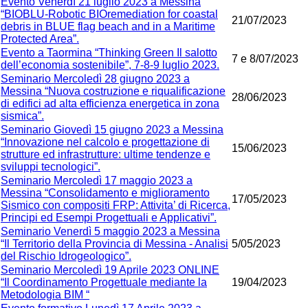
Evento Venerdì 21 luglio 2023 a Messina
“BIOBLU-Robotic BIOremediation for coastal
21/07/2023
debris in BLUE flag beach and in a Maritime
Protected Area”.
Evento a Taormina “Thinking Green Il salotto
7 e 8/07/2023
dell’economia sostenibile”, 7-8-9 luglio 2023.
Seminario Mercoledì 28 giugno 2023 a
Messina “Nuova costruzione e riqualificazione
28/06/2023
di edifici ad alta efficienza energetica in zona
sismica”.
Seminario Giovedì 15 giugno 2023 a Messina
“Innovazione nel calcolo e progettazione di
15/06/2023
strutture ed infrastrutture: ultime tendenze e
sviluppi tecnologici”.
Seminario Mercoledì 17 maggio 2023 a
Messina “Consolidamento e miglioramento
17/05/2023
Sismico con compositi FRP: Attivita’ di Ricerca,
Principi ed Esempi Progettuali e Applicativi”.
Seminario Venerdì 5 maggio 2023 a Messina
“Il Territorio della Provincia di Messina - Analisi
5/05/2023
del Rischio Idrogeologico”.
Seminario Mercoledì 19 Aprile 2023 ONLINE
“Il Coordinamento Progettuale mediante la
19/04/2023
Metodologia BIM “