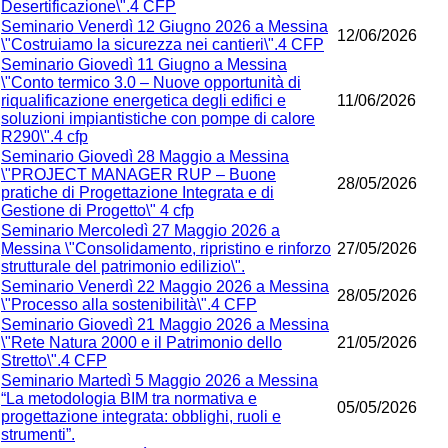
Desertificazione\".4 CFP
Seminario Venerdì 12 Giugno 2026 a Messina
12/06/2026
\"Costruiamo la sicurezza nei cantieri\".4 CFP
Seminario Giovedì 11 Giugno a Messina
\"Conto termico 3.0 – Nuove opportunità di
riqualificazione energetica degli edifici e
11/06/2026
soluzioni impiantistiche con pompe di calore
R290\".4 cfp
Seminario Giovedì 28 Maggio a Messina
\"PROJECT MANAGER RUP – Buone
28/05/2026
pratiche di Progettazione Integrata e di
Gestione di Progetto\" 4 cfp
Seminario Mercoledì 27 Maggio 2026 a
Messina \"Consolidamento, ripristino e rinforzo
27/05/2026
strutturale del patrimonio edilizio\".
Seminario Venerdì 22 Maggio 2026 a Messina
28/05/2026
\"Processo alla sostenibilità\".4 CFP
Seminario Giovedì 21 Maggio 2026 a Messina
\"Rete Natura 2000 e il Patrimonio dello
21/05/2026
Stretto\".4 CFP
Seminario Martedì 5 Maggio 2026 a Messina
“La metodologia BIM tra normativa e
05/05/2026
progettazione integrata: obblighi, ruoli e
strumenti”.