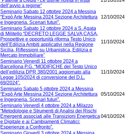
“Patente a crediti - Le ultime novità in vista
21/10/2024
dell’avvio a regime”
Seminario Sabato 12 ottobre 2024 a Messina
“Expò Arte Messina 2024 Sezione Architettura
12/10/2024
e Ingegneria. Scenari futuri”.
Seminario Sabato 12 ottobre 2024 a S. Agata
di Militello “DECRETO LEGGE SALVA CASA,
Prospettive e opportunità riforma Testo Unico
11/10/2024
dell’Edilizia Ambiti applicativi nella Regione
Sicilia, Riflessioni su Urbanistica, Edilizia e
Mercato Immobiliare"
Seminario Venerdì 11 ottobre 2024 a
Barcellona P.G. “MODIFICHE del Testo Unico
dell’edilizia DPR 380/2001 aggiornato alla
11/10/2024
Legge 105/2024 di conversione del D.L.
69/2024”.
Seminario Sabato 5 ottobre 2024 a Messina
“Expò Arte Messina 2024 Sezione Architettura
05/10/2024
e Ingegneria. Scenari futuri”.
Seminario Venerdì 4 ottobre 2024 a Milazzo
“Metodologie e Strumenti di Analisi dei Rischi
Emergenti associati alle Transizioni Energetica
04/10/2024
e Digitale e ai Cambiamenti Climatici:
Esperienze a Confronto”.
Seminario Giovedì 3 ottobre 2024 a Messina