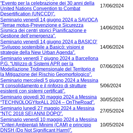
“Evento per la celebrazione dei 30 anni della
17/06/2024
United Nations Convention to Combat
Desertification (UNCCD)”.
Seminario venerdì 14 giugno 2024 a SAVOCA
“Terrae motus-Prevenzione e Sicurezza
14/06/2024
Sismica dei centri storici Pianificazione e
Gestione dell’emergenza”.
Seminario venerdì 14 giugno 2024 a BASICO’
“Sviluppo sostenibile a Basicò: visioni e
14/06/2024
strategie della New Urban Agenda”.
Seminario venerdì 7 giugno 2024 a Barcellona
P.G. “Utilizzo di Sistemi APR per la
07/06/2024
Modellazione Tridimensionale del Territorio e
la Mitigazione del Rischio Geomorfologico”.
Seminario mercoledì 5 giugno 2024 a Messina
“Il consolidamento e il rinforzo di strutture
5/06/2024
esistenti con sistemi certificati”.
Seminario giovedì 30 maggio 2024 a Messina
30/05/2024
“TECHNOLOGYforALL 2024 – OnTheRoad”.
Seminario lunedì 27 maggio 2024 a Messina
27/05/2024
“NTC 2018 SEI ANNI DOPO”.
Seminario venerdì 10 maggio 2024 a Messina
“Criteri Ambientali Minimi (CAM) e principio
10/05/2024
DNSH (Do Not Significant Harm)”.