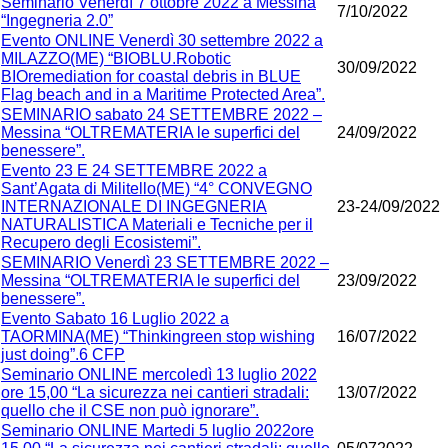
Seminario Venerdì 7 ottobre 2022 a Messina
7/10/2022
“Ingegneria 2.0”
Evento ONLINE Venerdì 30 settembre 2022 a
MILAZZO(ME) “BIOBLU.Robotic
30/09/2022
BIOremediation for coastal debris in BLUE
Flag beach and in a Maritime Protected Area”.
SEMINARIO sabato 24 SETTEMBRE 2022 –
Messina “OLTREMATERIA le superfici del
24/09/2022
benessere”.
Evento 23 E 24 SETTEMBRE 2022 a
Sant’Agata di Militello(ME) “4° CONVEGNO
INTERNAZIONALE DI INGEGNERIA
23-24/09/2022
NATURALISTICA Materiali e Tecniche per il
Recupero degli Ecosistemi”.
SEMINARIO Venerdì 23 SETTEMBRE 2022 –
Messina “OLTREMATERIA le superfici del
23/09/2022
benessere”.
Evento Sabato 16 Luglio 2022 a
TAORMINA(ME) “Thinkingreen stop wishing
16/07/2022
just doing”.6 CFP
Seminario ONLINE mercoledì 13 luglio 2022
ore 15,00 “La sicurezza nei cantieri stradali:
13/07/2022
quello che il CSE non può ignorare”.
Seminario ONLINE Martedi 5 luglio 2022ore