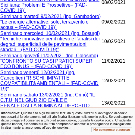
08/02/2021
Siciliana: Problemi E Prospettive– (FAD-
COVID 19)"
Seminario martedì 9/02/2021 (Ing. Gambadoro)
“Le energie alternative: sole, terra,vento e
09/02/2021
acqua – (FAD-COVID 19)"
Seminario mercoledì 10/02/2021 (Ing. Bosurgi)
“Tecniche innovative per il rilievo e l’analisi dei
10/02/2021
degradi superficiali delle pavimentazioni
stradali – (FAD-COVID 19)"
Seminario giovedì 11/02/2021 (Ing. Colosimo)
“CONFRONTO SU CASI PRATICI SUPER
11/02/2021
ECO BONUS – (FAD-COVID 19)"
Seminario venerdì 12/02/2021 (Ing.
Cancellieri) “RISCHI, IMPATTI E
12/02/2021
COMPATIBILITà AMBIENTALI – (FAD-COVID
19)"
Seminario sabato 13/02/2021 (Ing. Crinò) “IL
C.T.U. NEL GIUDIZIO CIVILE E
13/02/2021
PENALE.DALLA NOMINA AL DEPOSITO –
(FAD-COVID 19)"
Informativa
: Questo sito o gli strumenti terzi da questo utilizzati si avvalgono di cookie
Seminario lunedì 15/02/2021 (Ing. Simini)
necessari al funzionamento ed utili alle finalità illustrate nella cookie policy. Se vuoi saperne
di più o negare il consenso a tutti o ad alcuni cookie,
consulta la cookie policy
. Chiudendo
“L’uso di geosintetici e biotecnologie nella
questo banner, cliccando sul link "Ho compreso e accetto" o proseguendo la navigazione
15/02/2021
progettazione geotecnica, idraulica e
in altra maniera, acconsenti all'uso dei cookies.
Ho compreso e accetto
ambientale – (FAD-COVID 19)"