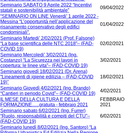
Seminario SABATO 9 Aprile 2022 “Incentivi
09/04/2022
statali e sostenibilità ambientale”
“SEMINARIO ON LINE Venerdi’ 1 aprile 2022 -
Messina “L’opportunità nell’applicazione del
01/04/2022
risanamento conservativo degli edifici
condominiali”.
Seminario Martedi’ 2/02/2021 (Prof. Falsone)
“La base scientifica delle NTC 2018”– (FAD-
02/02/2021
COVID 19)
Seminario Mercoledi’ 3/02/2021 (Ing.
Costanzo) “La Sicurezza nei lavori in
3/02/2021
copertura: le linee vita”– (FAD-COVID 19)
Seminario giovedì 18/02/2021 (Dr. Arena)
“Lineamenti di igiene edilizia – (FAD-COVID
18/02/2021
19)"
Seminario Giovedì 4/02/2021 (Ing. Brando)
4/02/2021
“Cantieri in periodo Covid”– (FAD-COVID 19)
IL MESE DELLA CULTURA E DELLA
FEBBRAIO
FORMAZIONE…..gratuita - febbraio 2021
2021
Seminario sabato 6/02/2021 (Ing. Furrer)
“Ruolo, responsabilità e compiti del CTU”–
6/02/2021
(FAD-COVID 19)
Seminario lunedì 8/02/2021 (Ing. Santoro) “La
Riforma Urbanistica Ed Edilizia Nella Regione